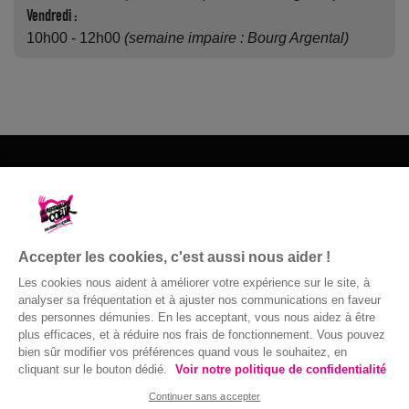
Vendredi :
10h00 - 12h00
(semaine impaire : Bourg Argental)
Les Restos du Cœur du 07
Ecole Rosa Parks BP 338 Boulevard de
Paste
Accepter les cookies, c'est aussi nous aider !
07000 privas
Les cookies nous aident à améliorer votre expérience sur le site, à
04 75 66 03 87
analyser sa fréquentation et à ajuster nos communications en faveur
des personnes démunies. En les acceptant, vous nous aidez à être
Nous contacter
plus efficaces, et à réduire nos frais de fonctionnement. Vous pouvez
bien sûr modifier vos préférences quand vous le souhaitez, en
cliquant sur le bouton dédié.
Voir notre politique de confidentialité
Confidentialité
|
Accessibilité : non
© Gaston Bergeret
Continuer sans accepter
conforme
|
Mentions légales
| 2016 ©