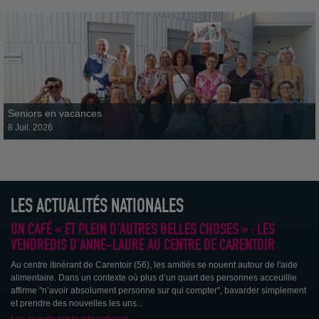
Seniors en vacances
8 Juil. 2026
LES ACTUALITÉS NATIONALES
Journée solidaire "Les Jeux du Cœur"
UN CAFÉ « ET PLEIN D’AUTRES BELLES CHOSES » : LES
VENDREDIS D’ANNE-LAURE AU CENTRE DE CARENTOIR
Au centre itinérant de Carentoir (56), les amitiés se nouent autour de l'aide
alimentaire. Dans un contexte où plus d’un quart des personnes acceuillie
affirme "n’avoir absolument personne sur qui compter", bavarder simplement
et prendre des nouvelles les uns...
Lire la suite sur le site national