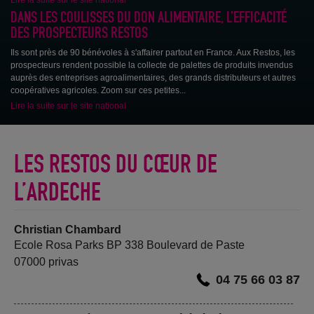
DANS LES COULISSES DU DON ALIMENTAIRE, L’EFFICACITÉ
Seniors en vacances
DES PROSPECTEURS RESTOS
Ils sont près de 90 bénévoles à s'affairer partout en France. Aux Restos, les
prospecteurs rendent possible la collecte de palettes de produits invendus
auprès des entreprises agroalimentaires, des grands distributeurs et autres
coopératives agricoles. Zoom sur ces petites...
Lire la suite sur le site national
LES RESTOS DU CŒUR DE
L’ARDECHE
Christian Chambard
Ecole Rosa Parks BP 338 Boulevard de Paste
07000 privas
04 75 66 03 87