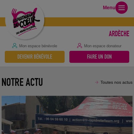
Menu
ARDÈCHE
Mon espace bénévole
Mon espace donateur
Action solidaire proposée par RRT
DEVENIR BÉNÉVOLE
FAIRE UN DON
17 juillet 2026
NOTRE ACTU
Toutes nos actus